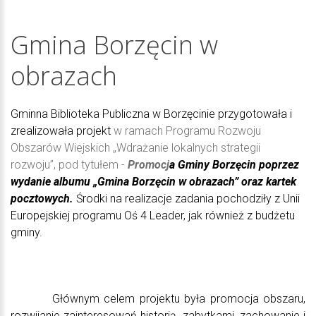
Gmina
Borzęcin
w
obrazach
Gminna Biblioteka Publiczna w Borzęcinie przygotowała i
zrealizowała projekt
w ramach Programu Rozwoju
Obszarów Wiejskich „Wdrażanie lokalnych strategii
rozwoju”, pod tytułem -
Promocj
a Gminy Borzęcin poprzez
wydanie albumu „Gmina Borzęcin w obrazach” oraz kartek
pocztowych.
Środki na realizacje zadania pochodziły z Unii
Europejskiej programu Oś 4 Leader, jak również z budżetu
gminy.
Głównym celem projektu była promocja obszaru,
rozwijanie zainteresowań historią, zabytkami, zachowanie i